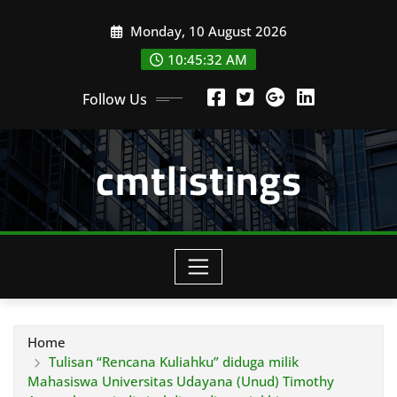
Skip
Monday, 10 August 2026
to
content
10:45:34 AM
Follow Us
cmtlistings
Home
Tulisan “Rencana Kuliahku” diduga milik
Mahasiswa Universitas Udayana (Unud) Timothy