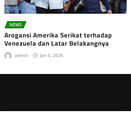
NEWS
Arogansi Amerika Serikat terhadap
Venezuela dan Latar Belakangnya
admin
Jan 6, 2026
Copyright © 2025 | Powered by
WordPress
|
Irvine
News
by
ThemeArile