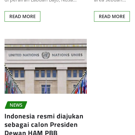
READ MORE
READ MORE
NEWS
Indonesia resmi diajukan
sebagai calon Presiden
Dewan HAM PBB