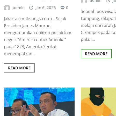
admin
J
admin
Jan 6, 2026
0
Sebuah bus wisata
Lampung, dilapor
Jakarta (cmtlistings.com) – Sejak
melaju dari arah 
Presiden James Monroe
Cikampek pada Sen
mengumumkan doktrin politik luar
pukul…
negeri “Amerika untuk Amerika”
pada 1823, Amerika Serikat
menempatkan…
READ MORE
READ MORE