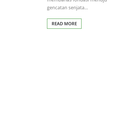
gencatan senjata…
READ MORE