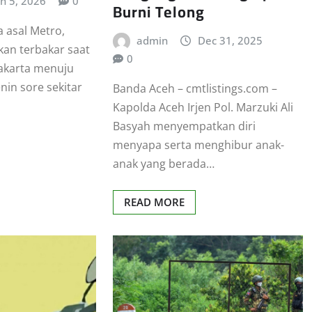
an 5, 2026
0
Burni Telong
 asal Metro,
admin
Dec 31, 2025
kan terbakar saat
0
Jakarta menuju
in sore sekitar
Banda Aceh – cmtlistings.com –
Kapolda Aceh Irjen Pol. Marzuki Ali
Basyah menyempatkan diri
menyapa serta menghibur anak-
anak yang berada…
READ MORE