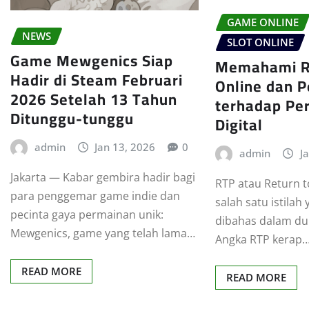
GAME ONLINE
NEWS
SLOT ONLINE
Game Mewgenics Siap
Memahami R
Hadir di Steam Februari
Online dan 
2026 Setelah 13 Tahun
terhadap Pe
Ditunggu-tunggu
Digital
admin
Jan 13, 2026
0
admin
J
Jakarta — Kabar gembira hadir bagi
RTP atau Return t
para penggemar game indie dan
salah satu istilah
pecinta gaya permainan unik:
dibahas dalam dun
Mewgenics, game yang telah lama…
Angka RTP kerap
READ MORE
READ MORE