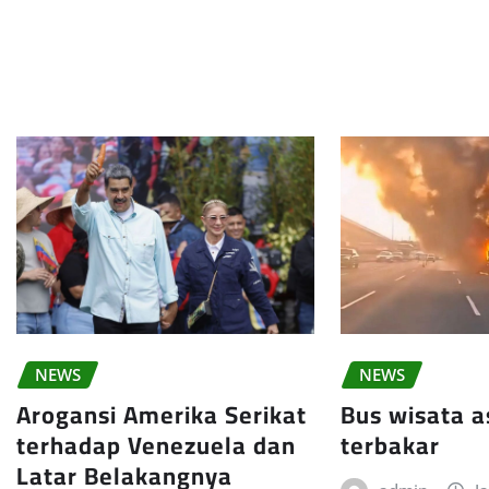
NEWS
NEWS
Bus wisata 
Arogansi Amerika Serikat
terbakar
terhadap Venezuela dan
Latar Belakangnya