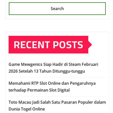
Search
RECENT POSTS
Game Mewgenics Siap Hadir di Steam Februari
2026 Setelah 13 Tahun Ditunggu-tunggu
Memahami RTP Slot Online dan Pengaruhnya
terhadap Permainan Slot Digital
Toto Macau Jadi Salah Satu Pasaran Populer dalam
Dunia Togel Online