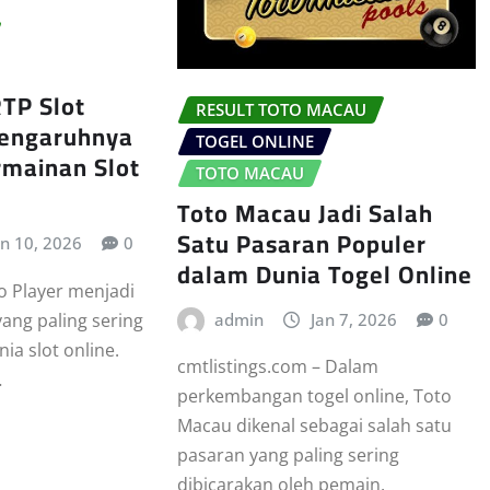
TP Slot
RESULT TOTO MACAU
Pengaruhnya
TOGEL ONLINE
rmainan Slot
TOTO MACAU
Toto Macau Jadi Salah
Satu Pasaran Populer
an 10, 2026
0
dalam Dunia Togel Online
o Player menjadi
admin
Jan 7, 2026
0
 yang paling sering
ia slot online.
cmtlistings.com – Dalam
…
perkembangan togel online, Toto
Macau dikenal sebagai salah satu
pasaran yang paling sering
dibicarakan oleh pemain.