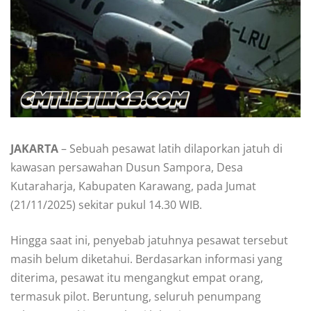
JAKARTA
– Sebuah pesawat latih dilaporkan jatuh di
kawasan persawahan Dusun Sampora, Desa
Kutaraharja, Kabupaten Karawang, pada Jumat
(21/11/2025) sekitar pukul 14.30 WIB.
Hingga saat ini, penyebab jatuhnya pesawat tersebut
masih belum diketahui. Berdasarkan informasi yang
diterima, pesawat itu mengangkut empat orang,
termasuk pilot. Beruntung, seluruh penumpang