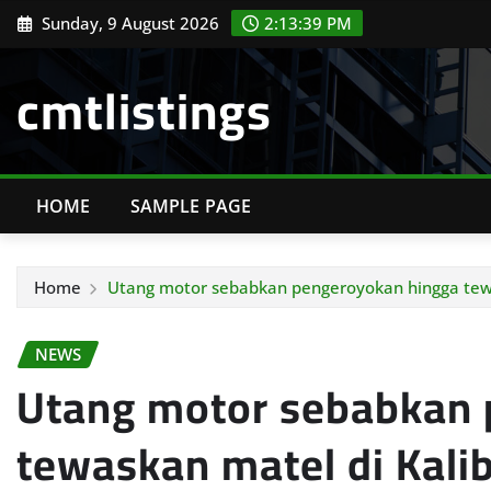
Skip
Sunday, 9 August 2026
2:13:41 PM
to
content
cmtlistings
HOME
SAMPLE PAGE
Home
Utang motor sebabkan pengeroyokan hingga tewa
NEWS
Utang motor sebabkan 
tewaskan matel di Kali