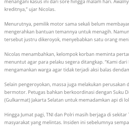
menangani kasus ini dari sore hingga malam hari. Awaln
kreditnya,” ujar Nicolas.
Menurutnya, pemilik motor sama sekali belum membayar 
mengerahkan bantuan temannya untuk menagih. Namun, u
tersebut justru dikeroyok, menyebabkan satu orang mening
Nicolas menambahkan, kelompok korban meminta pertan
menuntut agar para pelaku segera ditangkap. “Kami dari 
mengamankan warga agar tidak terjadi aksi balas dendam,
Selain pengeroyokan, massa juga melakukan perusakan 
bermotor. Petugas bahkan berkoordinasi dengan Suku 
(Gulkarmat) Jakarta Selatan untuk memadamkan api di lok
Hingga Jumat pagi, TNI dan Polri masih berjaga di sekita
masyarakat yang melintas. Insiden ini sebelumnya semp