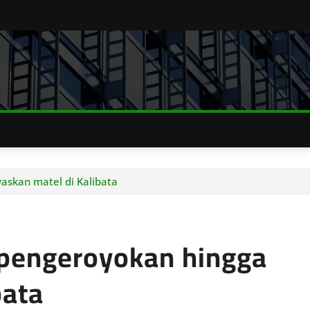
skan matel di Kalibata
pengeroyokan hingga
bata