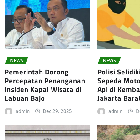
NEWS
NEWS
Pemerintah Dorong
Polisi Selidi
Percepatan Penanganan
Sepeda Moto
Insiden Kapal Wisata di
Api di Kemb
Labuan Bajo
Jakarta Bara
admin
Dec 29, 2025
admin
D