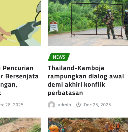
NEWS
ki Pencurian
Thailand-Kamboja
r Bersenjata
rampungkan dialog awal
angan,
demi akhiri konflik
t
perbatasan
ec 28, 2025
admin
Dec 25, 2025