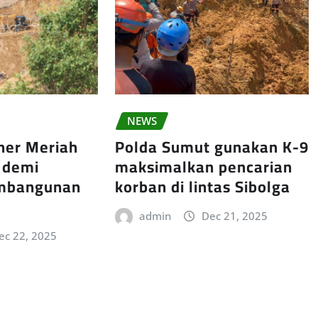
NEWS
ner Meriah
Polda Sumut gunakan K-9
 demi
maksimalkan pencarian
embangunan
korban di lintas Sibolga
admin
Dec 21, 2025
ec 22, 2025