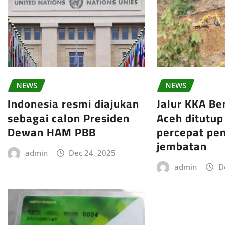
NEWS
NEWS
Indonesia resmi diajukan
Jalur KKA Be
sebagai calon Presiden
Aceh ditutup
Dewan HAM PBB
percepat p
jembatan
admin
Dec 24, 2025
admin
D