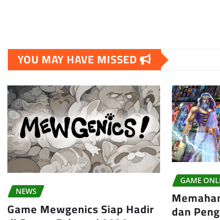
YOU MAY HAVE MISSED
GAME ONL
NEWS
Memahami
Game Mewgenics Siap Hadir
dan Peng