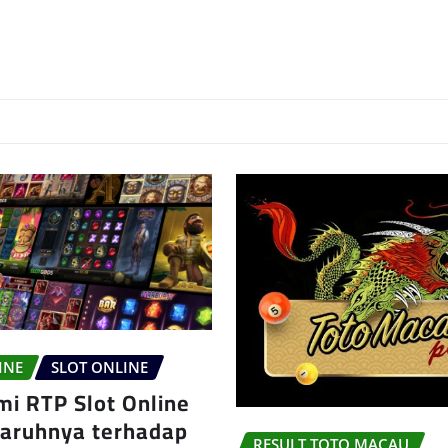
INE
SLOT ONLINE
 RTP Slot Online
aruhnya terhadap
RESULT TOTO MACAU