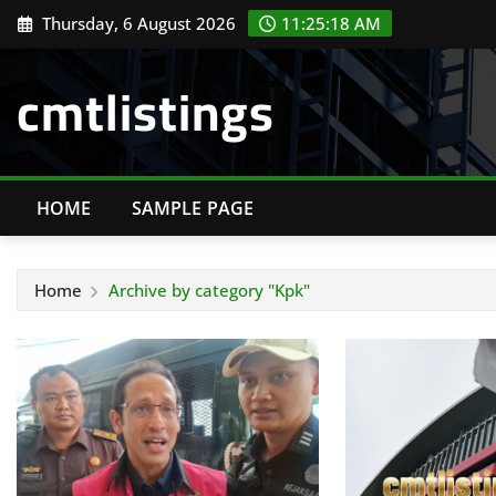
Skip
Thursday, 6 August 2026
11:25:19 AM
to
content
cmtlistings
HOME
SAMPLE PAGE
Home
Archive by category "Kpk"