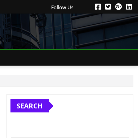
Follow Us
SEARCH