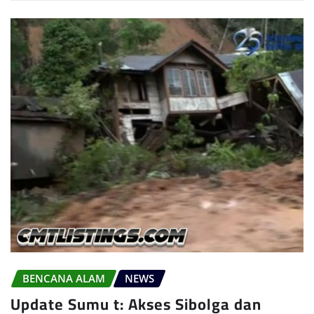
BENCANA ALAM
NEWS
Update Sumu t: Akses Sibolga dan