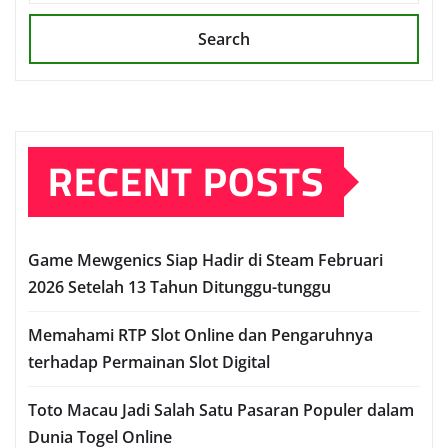
Search
RECENT POSTS
Game Mewgenics Siap Hadir di Steam Februari
2026 Setelah 13 Tahun Ditunggu-tunggu
Memahami RTP Slot Online dan Pengaruhnya
terhadap Permainan Slot Digital
Toto Macau Jadi Salah Satu Pasaran Populer dalam
Dunia Togel Online