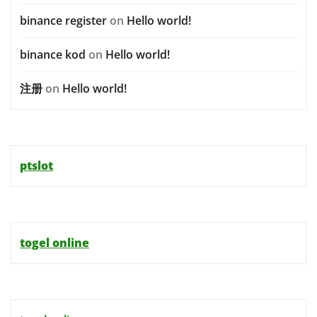
binance register
on
Hello world!
binance kod
on
Hello world!
注册
on
Hello world!
ptslot
togel online