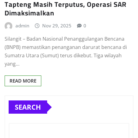
Tapteng Masih Terputus, Operasi SAR
Dimaksimalkan
admin
Nov 29, 2025
0
Silangit – Badan Nasional Penanggulangan Bencana
(BNPB) memastikan penanganan darurat bencana di
Sumatra Utara (Sumut) terus dikebut. Tiga wilayah
yang…
READ MORE
SEARCH