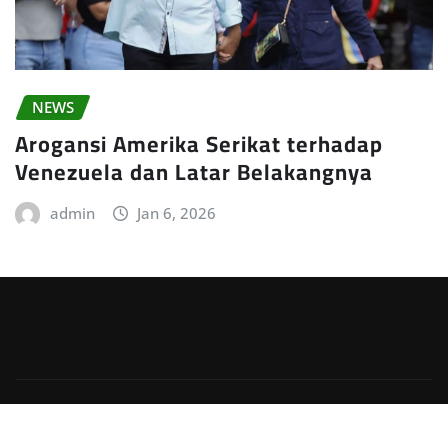
NEWS
Arogansi Amerika Serikat terhadap
Venezuela dan Latar Belakangnya
admin
Jan 6, 2026
Copyright © 2025 | Powered by
WordPress
|
Irvine
News
by
ThemeArile