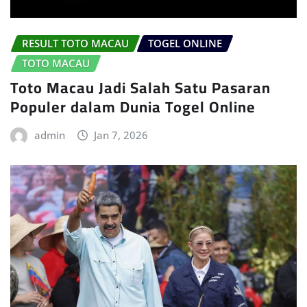
RESULT TOTO MACAU
TOGEL ONLINE
TOTO MACAU
Toto Macau Jadi Salah Satu Pasaran
Populer dalam Dunia Togel Online
admin
Jan 7, 2026