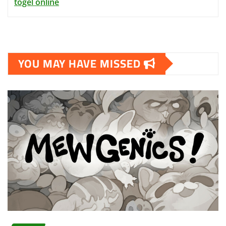
togel online
YOU MAY HAVE MISSED