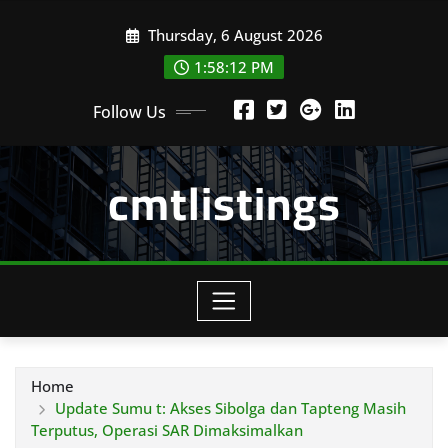
Skip
Thursday, 6 August 2026
to
content
1:58:13 PM
Follow Us
cmtlistings
Home
Update Sumu t: Akses Sibolga dan Tapteng Masih
Terputus, Operasi SAR Dimaksimalkan