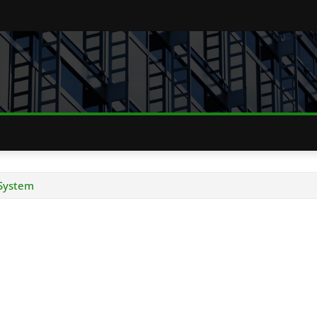
 System