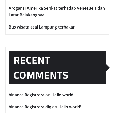
Arogansi Amerika Serikat terhadap Venezuela dan
Latar Belakangnya
Bus wisata asal Lampung terbakar
RECENT
COMMENTS
binance Registrera
on
Hello world!
binance Registrera dig
on
Hello world!