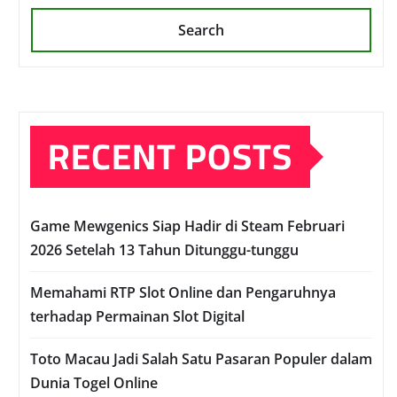
Search
RECENT POSTS
Game Mewgenics Siap Hadir di Steam Februari
2026 Setelah 13 Tahun Ditunggu-tunggu
Memahami RTP Slot Online dan Pengaruhnya
terhadap Permainan Slot Digital
Toto Macau Jadi Salah Satu Pasaran Populer dalam
Dunia Togel Online