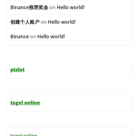
Binance推荐奖金
on
Hello world!
创建个人账户
on
Hello world!
Binance
on
Hello world!
ptslot
togel online
togel online