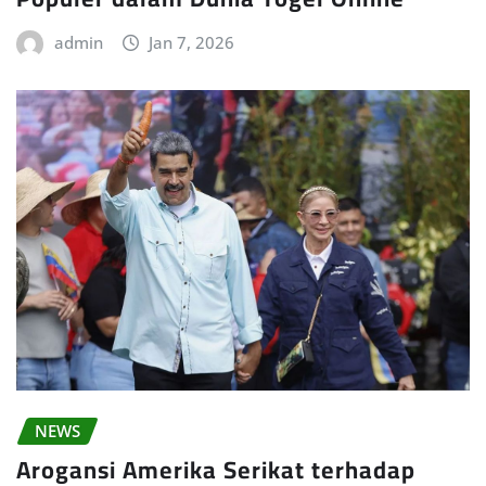
admin
Jan 7, 2026
NEWS
Arogansi Amerika Serikat terhadap