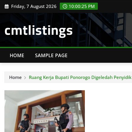
Skip
Friday, 7 August 2026
10:00:26 PM
to
content
cmtlistings
HOME
SAMPLE PAGE
Home
Ruang Kerja Bupati Ponorogo Digeledah Penyidik