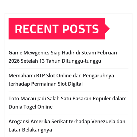
RECENT POSTS
Game Mewgenics Siap Hadir di Steam Februari
2026 Setelah 13 Tahun Ditunggu-tunggu
Memahami RTP Slot Online dan Pengaruhnya
terhadap Permainan Slot Digital
Toto Macau Jadi Salah Satu Pasaran Populer dalam
Dunia Togel Online
Arogansi Amerika Serikat terhadap Venezuela dan
Latar Belakangnya