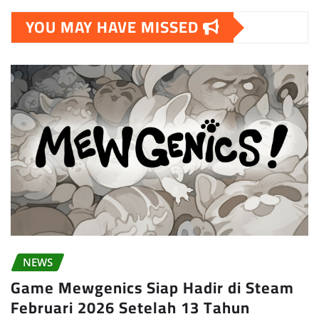
YOU MAY HAVE MISSED
NEWS
Game Mewgenics Siap Hadir di Steam
Februari 2026 Setelah 13 Tahun