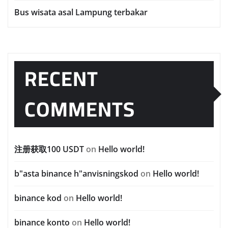
Bus wisata asal Lampung terbakar
RECENT
COMMENTS
注册获取100 USDT
on
Hello world!
b"asta binance h"anvisningskod
on
Hello world!
binance kod
on
Hello world!
binance konto
on
Hello world!