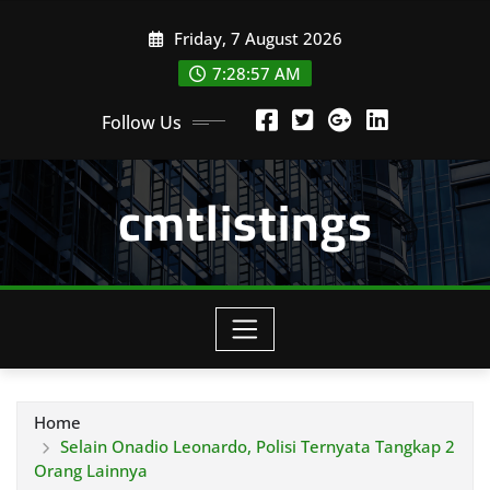
Skip
Friday, 7 August 2026
to
content
7:28:58 AM
Follow Us
cmtlistings
Home
Selain Onadio Leonardo, Polisi Ternyata Tangkap 2
Orang Lainnya