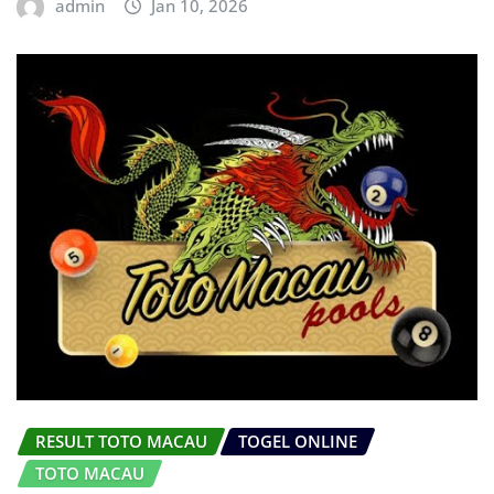
admin
Jan 10, 2026
RESULT TOTO MACAU
TOGEL ONLINE
TOTO MACAU