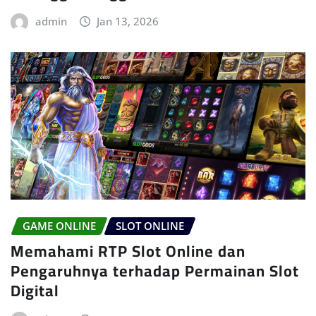
admin
Jan 13, 2026
GAME ONLINE
SLOT ONLINE
Memahami RTP Slot Online dan
Pengaruhnya terhadap Permainan Slot
Digital