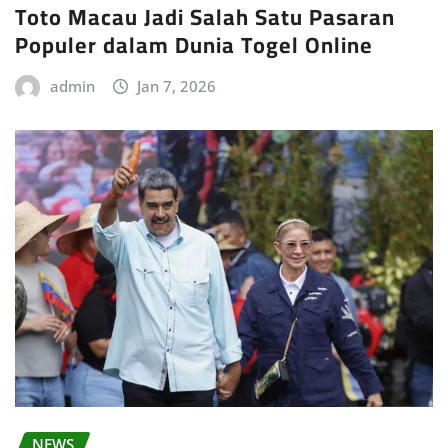
Toto Macau Jadi Salah Satu Pasaran
Populer dalam Dunia Togel Online
admin
Jan 7, 2026
NEWS