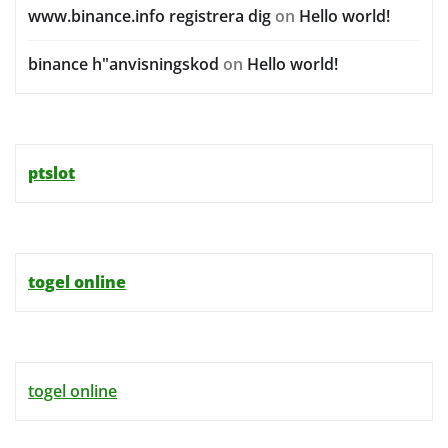
www.binance.info registrera dig
on
Hello world!
binance h"anvisningskod
on
Hello world!
ptslot
togel online
togel online