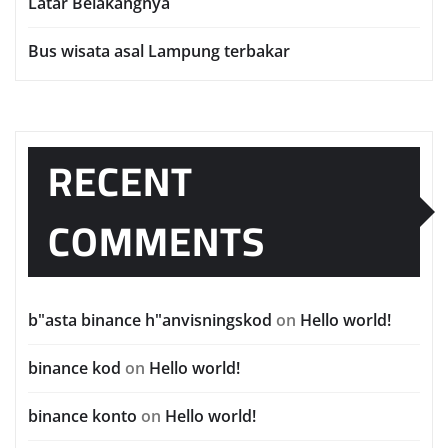
Latar Belakangnya
Bus wisata asal Lampung terbakar
RECENT
COMMENTS
b"asta binance h"anvisningskod
on
Hello world!
binance kod
on
Hello world!
binance konto
on
Hello world!