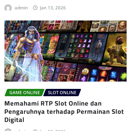
admin
Jan 13, 2026
GAME ONLINE
SLOT ONLINE
Memahami RTP Slot Online dan
Pengaruhnya terhadap Permainan Slot
Digital