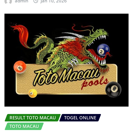
admin
Jan 10, 2026
RESULT TOTO MACAU
TOGEL ONLINE
TOTO MACAU