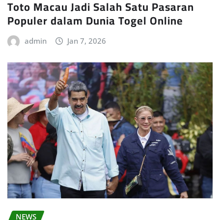
Toto Macau Jadi Salah Satu Pasaran
Populer dalam Dunia Togel Online
admin
Jan 7, 2026
NEWS