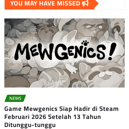
YOU MAY HAVE MISSED
NEWS
Game Mewgenics Siap Hadir di Steam
Februari 2026 Setelah 13 Tahun
Ditunggu-tunggu