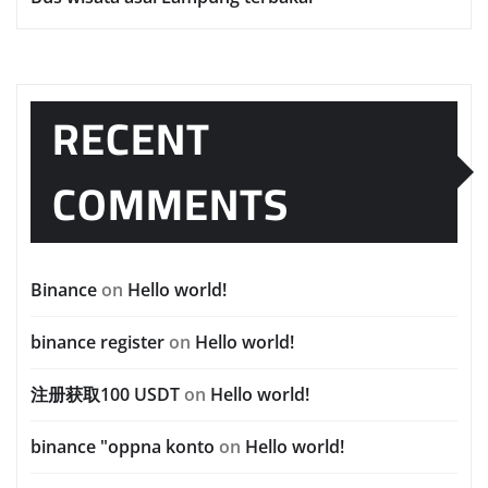
RECENT
COMMENTS
Binance
on
Hello world!
binance register
on
Hello world!
注册获取100 USDT
on
Hello world!
binance "oppna konto
on
Hello world!