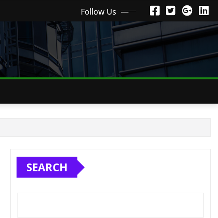
Follow Us
SEARCH