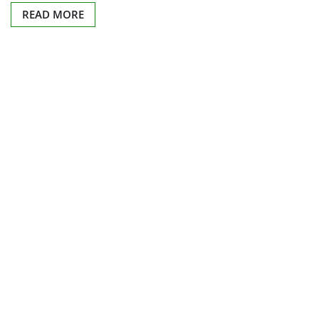
READ MORE