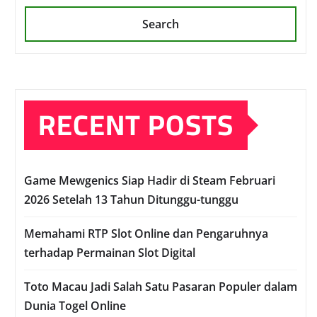
Search
RECENT POSTS
Game Mewgenics Siap Hadir di Steam Februari
2026 Setelah 13 Tahun Ditunggu-tunggu
Memahami RTP Slot Online dan Pengaruhnya
terhadap Permainan Slot Digital
Toto Macau Jadi Salah Satu Pasaran Populer dalam
Dunia Togel Online