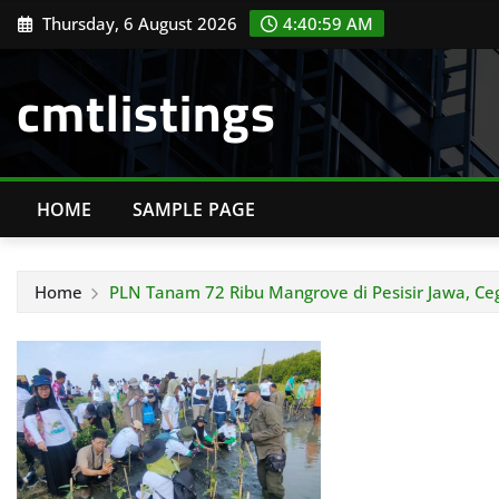
Skip
Thursday, 6 August 2026
4:41:00 AM
to
content
cmtlistings
HOME
SAMPLE PAGE
Home
PLN Tanam 72 Ribu Mangrove di Pesisir Jawa, Ceg