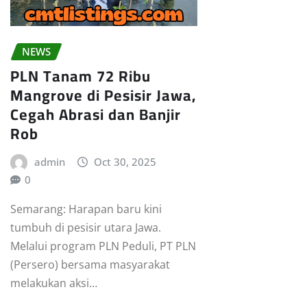
NEWS
PLN Tanam 72 Ribu
Mangrove di Pesisir Jawa,
Cegah Abrasi dan Banjir
Rob
admin
Oct 30, 2025
0
Semarang: Harapan baru kini
tumbuh di pesisir utara Jawa.
Melalui program PLN Peduli, PT PLN
(Persero) bersama masyarakat
melakukan aksi…