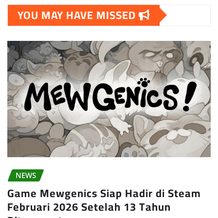
YOU MAY HAVE MISSED
NEWS
Game Mewgenics Siap Hadir di Steam
Februari 2026 Setelah 13 Tahun