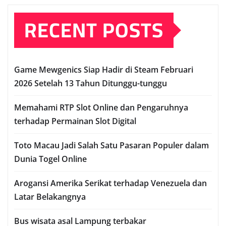
RECENT POSTS
Game Mewgenics Siap Hadir di Steam Februari
2026 Setelah 13 Tahun Ditunggu-tunggu
Memahami RTP Slot Online dan Pengaruhnya
terhadap Permainan Slot Digital
Toto Macau Jadi Salah Satu Pasaran Populer dalam
Dunia Togel Online
Arogansi Amerika Serikat terhadap Venezuela dan
Latar Belakangnya
Bus wisata asal Lampung terbakar