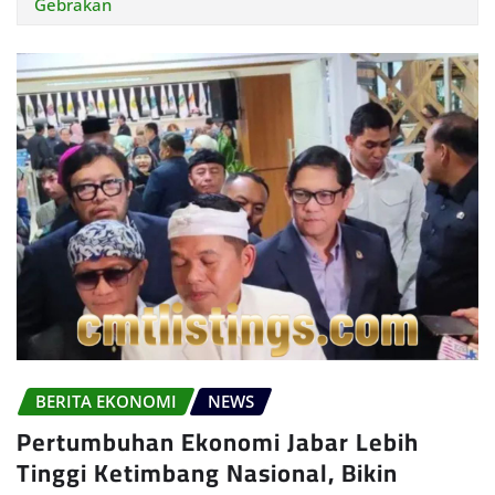
Gebrakan
BERITA EKONOMI
NEWS
Pertumbuhan Ekonomi Jabar Lebih
Tinggi Ketimbang Nasional, Bikin