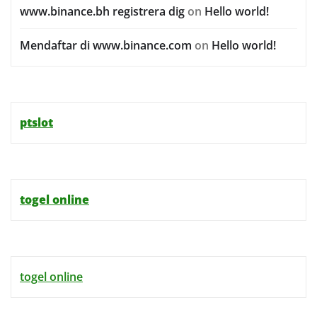
www.binance.bh registrera dig
on
Hello world!
Mendaftar di www.binance.com
on
Hello world!
ptslot
togel online
togel online