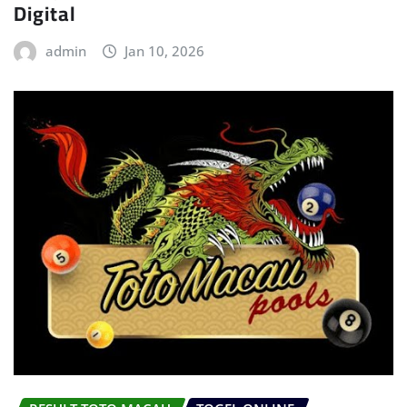
Digital
admin
Jan 10, 2026