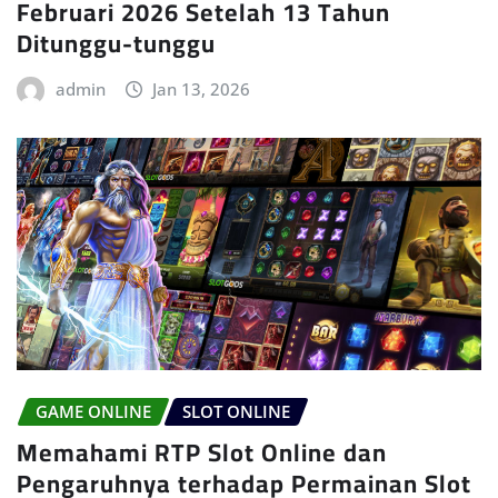
Februari 2026 Setelah 13 Tahun
Ditunggu-tunggu
admin
Jan 13, 2026
GAME ONLINE
SLOT ONLINE
Memahami RTP Slot Online dan
Pengaruhnya terhadap Permainan Slot