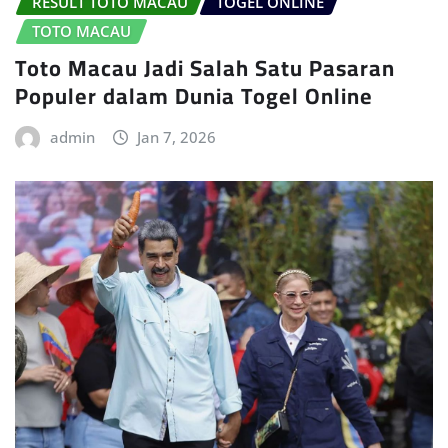
RESULT TOTO MACAU
TOGEL ONLINE
TOTO MACAU
Toto Macau Jadi Salah Satu Pasaran
Populer dalam Dunia Togel Online
admin
Jan 7, 2026