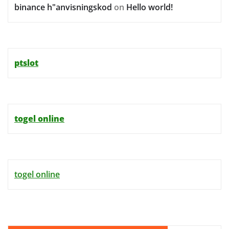
binance h"anvisningskod
on
Hello world!
ptslot
togel online
togel online