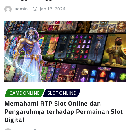
admin
Jan 13, 2026
GAME ONLINE
SLOT ONLINE
Memahami RTP Slot Online dan
Pengaruhnya terhadap Permainan Slot
Digital