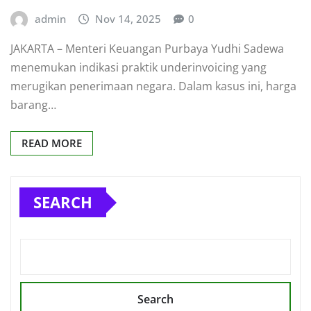
admin
Nov 14, 2025
0
JAKARTA – Menteri Keuangan Purbaya Yudhi Sadewa
menemukan indikasi praktik underinvoicing yang
merugikan penerimaan negara. Dalam kasus ini, harga
barang…
READ MORE
SEARCH
Search