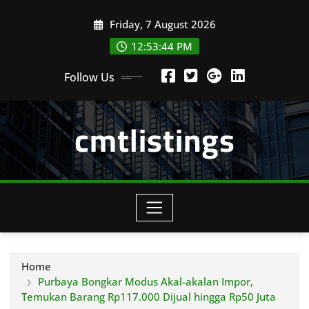
Skip
Friday, 7 August 2026
to
content
12:53:45 PM
Follow Us
cmtlistings
Home
Purbaya Bongkar Modus Akal-akalan Impor,
Temukan Barang Rp117.000 Dijual hingga Rp50 Juta