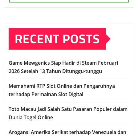
RECENT POSTS
Game Mewgenics Siap Hadir di Steam Februari
2026 Setelah 13 Tahun Ditunggu-tunggu
Memahami RTP Slot Online dan Pengaruhnya
terhadap Permainan Slot Digital
Toto Macau Jadi Salah Satu Pasaran Populer dalam
Dunia Togel Online
Arogansi Amerika Serikat terhadap Venezuela dan